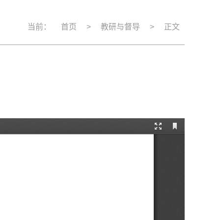
当前：
首页
>
教研与督导
>
正文