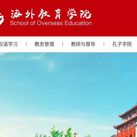
汉语学习
教务管理
教研与督导
孔子学院
|
|
|