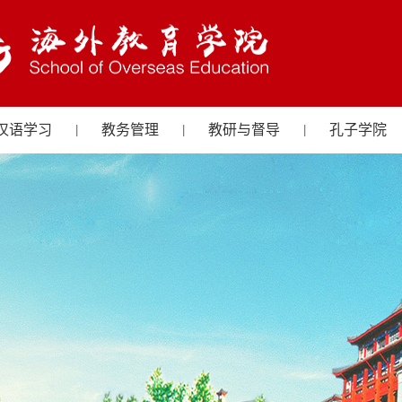
汉语学习
教务管理
教研与督导
孔子学院
|
|
|