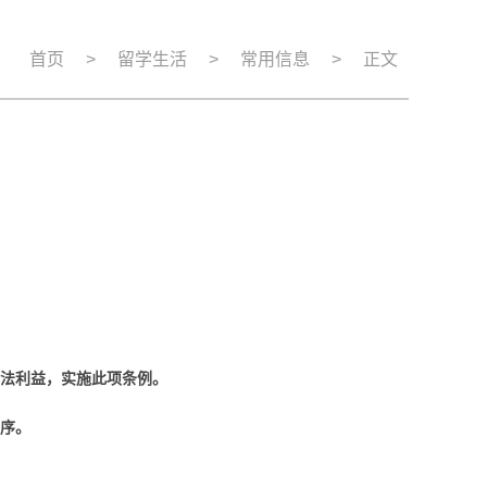
：
首页
>
留学生活
>
常用信息
>
正文
法利益，实施此项条例。
程序。